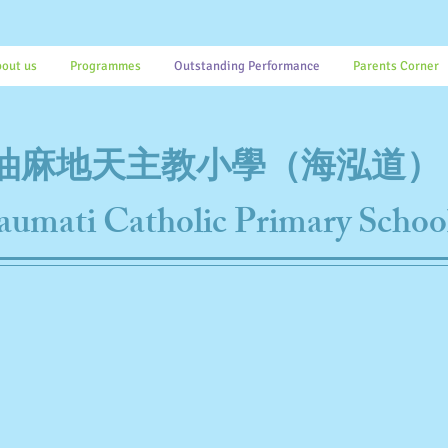
out us
Programmes
Outstanding Performance
Parents Corner
油麻地天主教小學（海泓道）
aumati Catholic Primary Schoo