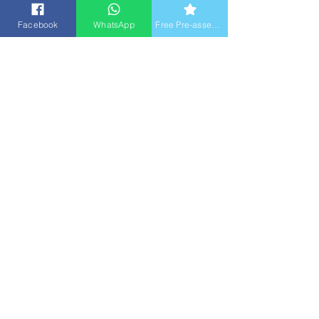
Facebook
WhatsApp
Free Pre-assessment
2024年下學期 (五年級) 英文科全級第一名
2024-2025 Sem 2 (四年級) 英文科全卷A