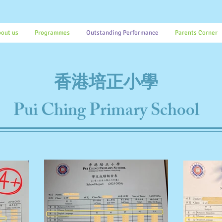
out us
Programmes
Outstanding Performance
Parents Corner
香港培正小學
Pui Ching Primary School