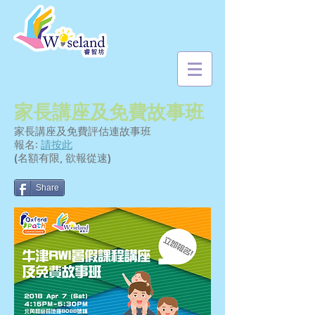
家長講座及免費故事班
家長講座及免費評估連故事班
報名:
請按此
(名額有限, 欲報從速)
Share