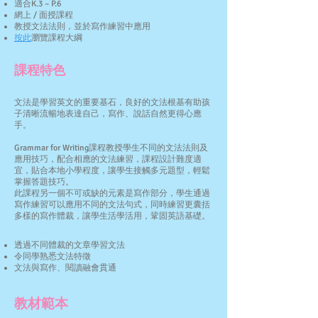
適合K.3 – P.6
網上 / 面授課程
教授文法法則，並於寫作練習中應用
​按此
瀏覽課程大綱
課程特色
​文法是學習英文的重要基石，良好的文法根基有助孩
子清晰流暢地表達自己，寫作、說話自然更得心應
手。
Grammar for Writing課程教授學生不同的文法法則及
應用技巧，配合相應的文法練習，課程設計難度適
宜，貼合本地小學程度，讓學生接觸多元題型，輕鬆
掌握答題技巧。​
此課程另一個不可或缺的元素是寫作部分，學生通過
寫作練習可以應用不同的文法句式，同時練習更囊括
多樣的寫作體裁，讓學生活學活用，鞏固英語基礎。
​透過不同體裁的文章
學習文法
令同學熟悉文法特徵
文法與寫作、閱讀融會貫通
​教材範本