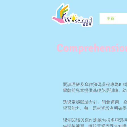
主頁
Comprehension
閱讀理解及寫作預備課程專為K.
學齡前兒童提供基礎英語訓練。幼
透過掌握閱讀方針、詞彙運用、
學習能力。每一題材皆設有明確學
課堂閱讀與寫作訓練包括多項選
供課後練習，讓孩童鞏固課堂知識