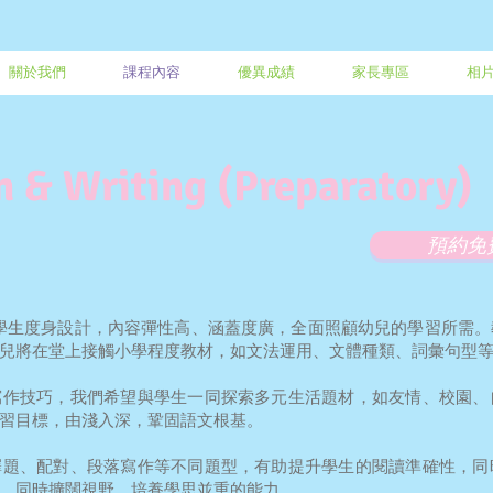
關於我們
課程內容
優異成績
家長專區
相
 & Writing (Preparatory)
預約免
3學生度身設計，內容彈性高、涵蓋度廣，全面照顧幼兒的學習所需
兒將在堂上接觸小學程度教材，如文法運用、文體種類、詞彙句型
寫作技巧，我們希望與學生一同探索多元生活題材，如友情、校園、
習目標，由淺入深，鞏固語文根基。
擇題、配對、段落寫作等不同題型，有助提升學生的閱讀準確性，同
，同時擴闊視野，培養學思並重的能力。