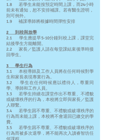
1.8 若學生未能按預定時間上課，而24小時
前未有通知，恕不安排補課。若有醫生證明，
則可例外。
1.9 補課導師將根據時間彈性安排
2 到校與放學
2.1 學生應提早5-10分鐘到校上課，課堂完
結後學生方能離開。
2.2 家長／監護人請在每堂課結束後準時接
回學生。
3 學生行為
3.1 本校導師及工作人員將在任何時候對學
生和家長表現專業行為。
3.2 學生在任何時候應以禮待人，尊重同
學、導師和工作人員。
3.3 若學生持續在課堂作出不尊重、不禮貌
或破壞秩序的行為，本校將立即與家長／監護
人聯繫。
3.4 若學生因不尊重、不禮貌或破壞秩序的
行為而未能上課，本校將不會退回已繳交的學
費。
3.5 若學生因不尊重、不禮貌或破壞秩序的
行為而被多次退學，將不能再次入讀睿智坊任
何課程。