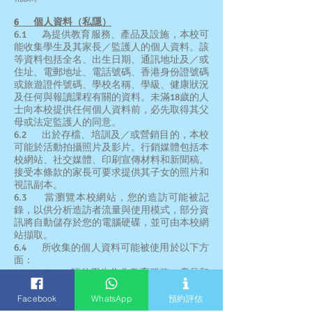
6 個人資料（私隱）
6.1 為提供教育服務、產品及設施，本校可
能收集學生及其家長／監護人的個人資料。該
等資料包括全名、出生日期、通訊地址及／或
住址、電郵地址、電話號碼、香港身份證號碼
或旅遊證件號碼、學校名稱、學級、健康狀況
及任何與報讀課程有關的資料。未滿18歲的人
士向本校提供任何個人資料前，必先取得其父
母或法定監護人的同意。
6.2 出於存檔、培訓及／或營銷目的，本校
可能於活動拍攝照片及影片。行銷媒體包括本
校網站、社交媒體、印刷宣傳材料和新聞稿。
接受本條款的家長可要求提供其子女的照片和
視訊副本。
6.3 當瀏覽本校網站，您的造訪可能被記
錄，以供分析造訪者流量與使用模式，部分資
訊將自動儲存於您的電腦硬碟，並可由本校網
站擷取。
6.4 所收集的個人資料可能被使用於以下方
面：
6.4.1 評估學生作為教育服務、產品和
設施的實際或潛在使用者的優點和適合
性；
Facebook
WhatsApp
預約評估
6.4.2 進行統計及資料分析；