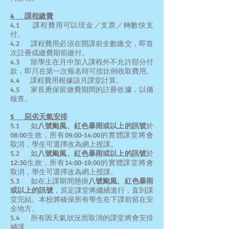
4 課程繳費
4.1 課程費用可以現金／支票／轉數快支
付。
4.2 課程費用必須在開課前全數繳交，即首
次註冊或繳費期前繳付。
4.3 除學生在月中加入課程外不允許部分付
款，即只在第一次報名時可按比例收取費用。
4.4 課程費用根據該月課堂計算。
4.5 家長應保留繳費期間的註冊收據，以備
核查。
5 惡劣天氣安排
5.1 如
八號颱風、紅色暴雨或以上的訊號
於
08:00生效，所有09:00-14:00的實體課堂將會
取消，學生可選擇改為網上授課。
5.2 如
八號颱風、紅色暴雨或以上的訊號
於
12:30生效，所有14:00-19:00的實體課堂將會
取消，學生可選擇改為網上授課。
5.3 如在上課期間懸掛
八號颱風、紅色暴雨
或以上的訊號
，原定課堂將繼續進行，直到課
堂完結。本校將確保所有學生在下課前留在安
全地方。
5.4 所有因天氣狀況而取消的課堂將會安排
補課。