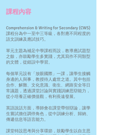
課程內容
Comprehension & Writing for Secondary (CWS)
課程分為中一至中三等級，各對應不同程度的
語文訓練及應試技巧。
單元主題為補足中學課程而設，教導應試題型
之餘，亦鼓勵學生多實踐，尤其寫作不同類型
的文體，從錯誤中學習。
每個單元設有「放眼國際」一課，讓學生接觸
身邊的人與事，教授待人處世之道。其中包括
合作、解難、文化意識、衛生、網路安全等日
常議題，透過課堂討論與實踐訓練思辯能力，
從小培養正確價值觀，有利長遠發展。
英語說話方面，導師會在課堂帶領辯論，讓學
生嘗試擔任調停角色，從中訓練分析、歸納、
傳遞信息等語言能力。
課堂特設思考與分享環節，鼓勵學生以自主思