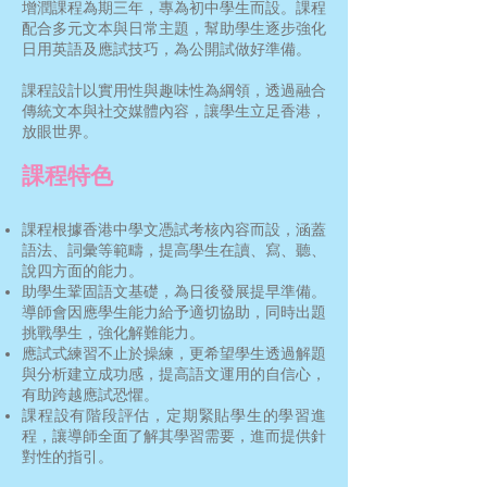
增潤課程為期三年，專為初中學生而設。課程
配合多元文本與日常主題，幫助學生逐步強化
日用英語及應試技巧，為公開試做好準備。
課程設計以實用性與趣味性為綱領，透過融合
傳統文本與社交媒體內容，讓學生立足香港，
放眼世界。
課程特色
課程根據香港中學文憑試考核內容而設，涵蓋
語法、詞彙等範疇，提高學生在讀、寫、聽、
說四方面的能力。
助學生鞏固語文基礎，為日後發展提早準備。
導師會因應學生能力給予適切協助，同時出題
挑戰學生，強化解難能力。
應試式練習不止於操練，更希望學生透過解題
與分析建立成功感，提高語文運用的自信心，
有助跨越應試恐懼。
課程設有階段評估，定期緊貼學生的學習進
程，讓導師全面了解其學習需要，進而提供針
對性的指引。