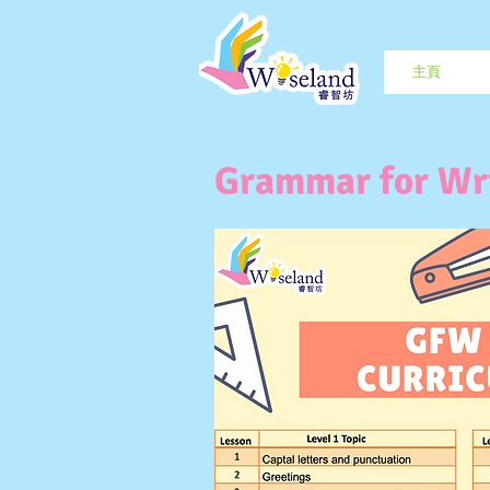
主頁
Grammar for 